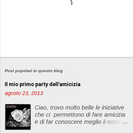
P
o
s
Post popolari in questo blog
t
Il mio primo party dell'amicizia
a
u
agosto 23, 2013
n
c
Ciao, trovo molto belle le iniziative
o
che ci permettono di fare amicizia
m
e di far conoscere meglio il nostro
m
blog Oggi ho deciso di dar vita ad
e