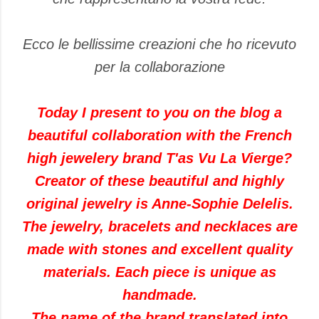
Ecco le bellissime creazioni che ho ricevuto
per la collaborazione
Today
I present to you
on the blog
a
beautiful
collaboration with
the
French
high
jewelery
brand
T'as
Vu
La
Vierge
?
Creator of
these beautiful
and
highly
original
jewelry
is
Anne
-
Sophie
Delelis
.
The jewelry
,
bracelets and
necklaces
are
made with
stones
and excellent quality
materials
.
Each piece
is unique as
handmade.
The name
of the brand
translated into