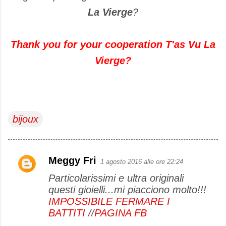
La Vierge
?
Thank you
for your cooperation
T'as
Vu
La
Vierge
?
bijoux
Meggy Fri
1 agosto 2016 alle ore 22:24
C
Particolarissimi e ultra originali
o
questi gioielli...mi piacciono molto!!!
m
IMPOSSIBILE FERMARE I
m
BATTITI
//
PAGINA FB
e