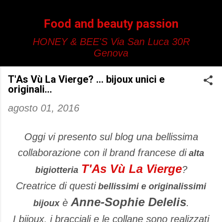
Passa ai contenuti principali
Food and beauty passion
HONEY & BEE'S Via San Luca 30R
Genova
T'As Vù La Vierge? ... bijoux unici e
originali...
agosto 01, 2016
Oggi vi presento sul blog una bellissima
collaborazione con il brand francese di
alta
T'As Vù La Vierge
?
bigiotteria
Creatrice di questi
bellissimi e originalissimi
Anne-Sophie Delelis
è
.
bijoux
I bijoux, i bracciali e le collane sono realizzati