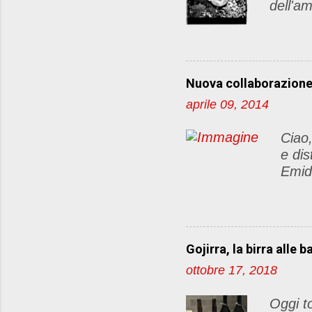
m
dell'am
e
di pos
n
articol
t
Le rego
o
lato de
Nuova collaborazion
http:/
aprile 09, 2014
dellam
sul vos
Ciao,
farò la
e dis
commen
Emid
"party"
food&
caffè
ciocc
de
Gojirra, la birra alle b
Gus
ottobre 17, 2018
dedic
per c
Oggi to