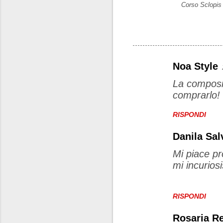
Corso Sclopis
Noa Style
C
La composi
o
comprarlo! 
m
m
RISPONDI
e
Danila Sal
n
Mi piace pr
t
mi incurios
i
RISPONDI
Rosaria R