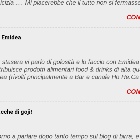
icizia .... Mi piacerebbe che il tutto non si fermas
t, ma anche di sentimenti ed emozioni. Non siete o
CON
ino per l'iniziativa. Se avete il tempo bene, altri
le sono le seguenti 1) Prelevare l'immagine sottost
l blog con il link del mio
e Emidea
/foodandbeautypassion.blogspot.it/2013/08/il-mio-pr
icizia.html 2) Diventare follower del mio blog, io r
tro 3) Inseririre nei commenti il nome del vostro blog
 stasera vi parlo di golosità e lo faccio con Emidea
 lista) 4) Diventare follower di tre blog della lista e 
tribuisce prodotti alimentari food & drinks di alta q
to 5) Condividere questa iniziativa sul vs blog (s
ea (rivolti principalmente a Bar e canale Ho.Re
 termina il 25 ottobre! Vi aspetto numerose/i ....
drinks è qualità prima di tutto. dai classi homemad
CON
 Emidea, all'originale Espressino Freddo, dagli infini
olate calde al fascino della linea NaturTè Ma ecco 
ttaglio i prodotti GUST
acche di goji!
to Espresso è la linea di prod
ata ai caffè aromatizzati. Comprende una selezion
hi vuole an...
rno a parlare dopo tanto tempo sul blog di birra, e 