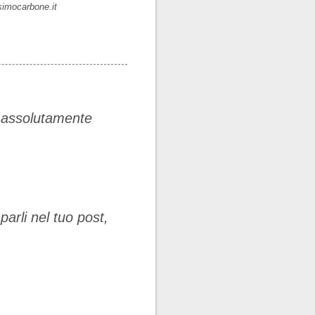
simocarbone.it
o assolutamente
arli nel tuo post,