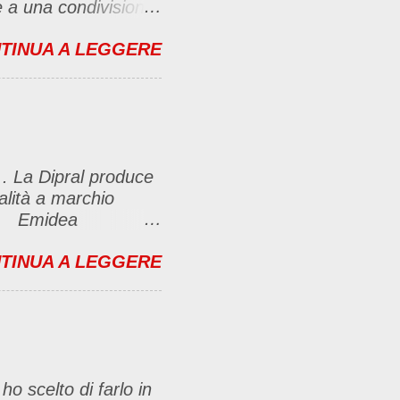
se a una condivisione
bbligate a fare un
TINUA A LEGGERE
menti no problem. :D
ante e inserirla al
imo-party-
icambierò passando
, con il link (io poi
 . La Dipral produce
lasciare un
ualità a marchio
e riuscite) Questo
.Ca Emidea
e caffè Fanelli e
TINUA A LEGGERE
ti gusti delle
un pò più nel
O ESPRESSO
otti Emidea
e di sapori creata
ho scelto di farlo in