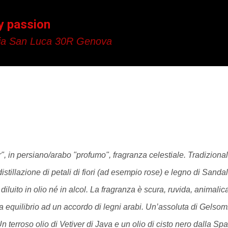
Passa ai contenuti principali
y passion
a San Luca 30R Genova
itr", in persiano/arabo "profumo", fragranza celestiale. Tradizion
stillazione di petali di fiori (ad esempio rose) e legno di
Sandal
iluito in olio né in alcol. La fragranza è
scura, ruvida, animalic
 equilibrio ad un accordo di
legni arabi. Un’assoluta di Gelsom
Un terroso olio di Vetiver di Java e un olio di cisto nero dalla 