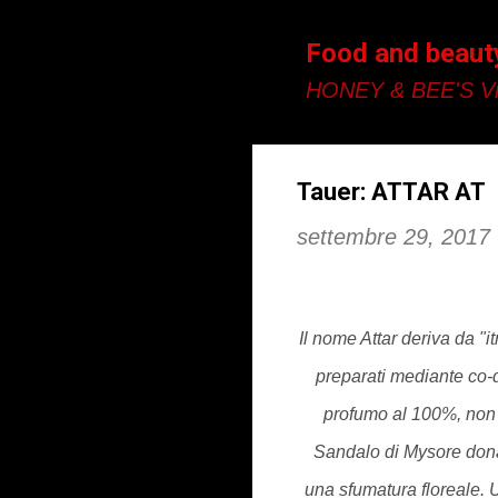
Food and beaut
HONEY & BEE'S Vi
Tauer: ATTAR AT
settembre 29, 2017
Il nome Attar deriva da "
preparati mediante co-di
profumo al 100%, non d
Sandalo di Mysore dona
una sfumatura floreale. 