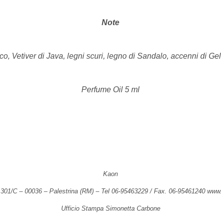
Note
o, Vetiver di Java, legni scuri, legno di Sandalo, accenni di G
Perfume Oil 5 ml
Kaon
a 301/C
–
00036
–
Palestrina (RM)
–
Tel 06-95463229 / Fax. 06-95461240 www
Ufficio Stampa Simonetta Carbone