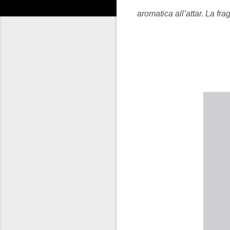
aromatica all’attar. La
fra