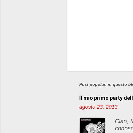
P
o
s
Post popolari in questo b
t
a
Il mio primo party del
u
agosto 23, 2013
n
c
Ciao, t
o
conosc
m