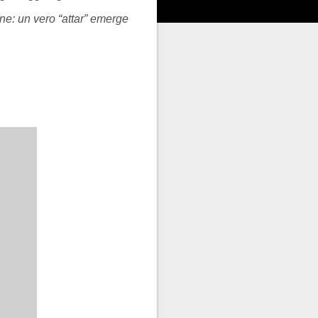
one: un vero “attar” emerge