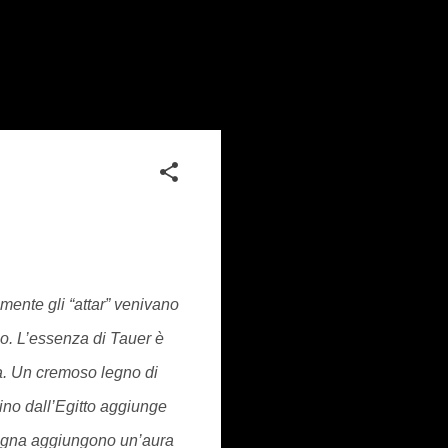
almente
gli “attar”
venivano
o. L’essenza di Tauer è
a. Un cremoso legno di
ino dall’Egitto aggiunge
Spagna aggiungono un’aura