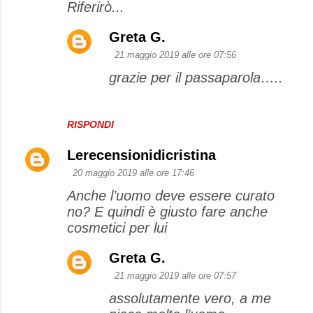
Riferirò...
m
e
Greta G.
n
21 maggio 2019 alle ore 07:56
t
grazie per il passaparola…..
i
RISPONDI
Lerecensionidicristina
20 maggio 2019 alle ore 17:46
Anche l’uomo deve essere curato
no? E quindi è giusto fare anche
cosmetici per lui
Greta G.
21 maggio 2019 alle ore 07:57
assolutamente vero, a me