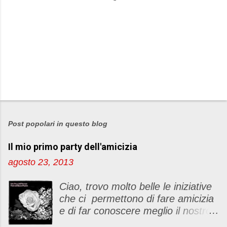
P
o
s
Post popolari in questo blog
t
Il mio primo party dell'amicizia
a
u
agosto 23, 2013
n
c
Ciao, trovo molto belle le iniziative
o
che ci permettono di fare amicizia
m
e di far conoscere meglio il nostro
m
blog Oggi ho deciso di dar vita ad