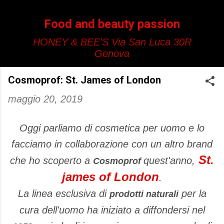
Passa ai contenuti principali
Food and beauty passion
HONEY & BEE'S Via San Luca 30R
Genova
Cosmoprof: St. James of London
maggio 20, 2019
Oggi parliamo di cosmetica per uomo e lo
facciamo in collaborazione con un altro brand
St.
che ho scoperto a
quest'anno,
Cosmoprof
james of London
.
La linea esclusiva di
per la
prodotti naturali
cura dell'uomo ha iniziato a diffondersi nel