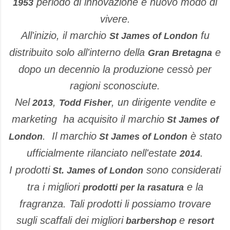
periodo di innovazione e nuovo modo di
1953
vivere.
All'inizio, il marchio
fu
St James of London
distribuito solo all'interno della
e
Gran Bretagna
dopo un decennio la produzione cessò per
ragioni sconosciute.
Nel
,
, un dirigente vendite e
2013
Todd Fisher
marketing ha acquisito il marchio
St James of
. Il marchio
è stato
London
St James of London
ufficialmente rilanciato nell'estate
.
2014
I prodotti
sono considerati
St. James of London
tra i migliori
e la
prodotti per la rasatura
fragranza. Tali prodotti li possiamo trovare
sugli scaffali dei migliori
e
barbershop
resort