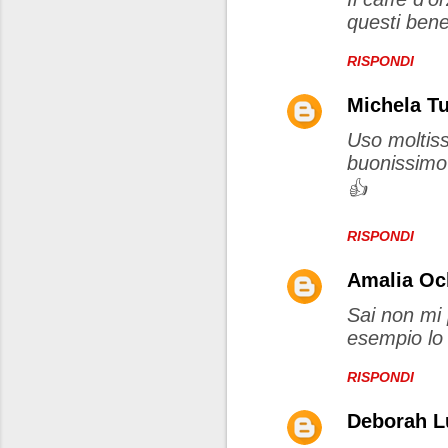
o
questi bene
m
m
RISPONDI
e
Michela T
n
Uso moltiss
t
buonissimo 
i
👍
RISPONDI
Amalia Och
Sai non mi 
esempio lo
RISPONDI
Deborah 