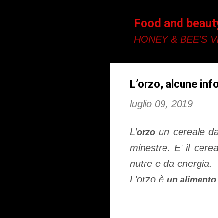
Food and beaut
HONEY & BEE'S Vi
L’orzo, alcune in
luglio 09, 2019
L’
un cereale dal
orzo
minestre. E’ il cere
nutre e da energia.
L’orzo è
un alimento