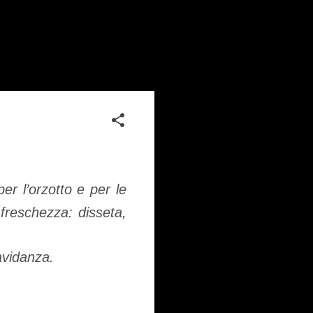
per l’orzotto e per le
 freschezza: disseta,
ravidanza.