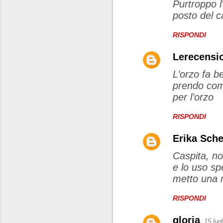
Purtroppo 
posto del c
RISPONDI
Lerecensio
L’orzo fa b
prendo com
per l’orzo
RISPONDI
Erika Sch
Caspita, no
e lo uso sp
metto una m
RISPONDI
gloria
15 lug