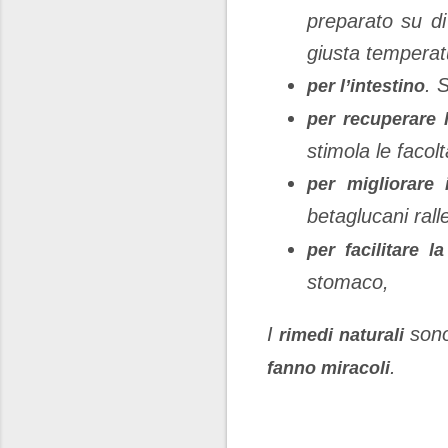
preparato su di
giusta temperat
. 
per l’intestino
per recuperare 
stimola le facol
per migliorare 
betaglucani rall
per facilitare l
stomaco,
I
sono
rimedi naturali
.
fanno miracoli