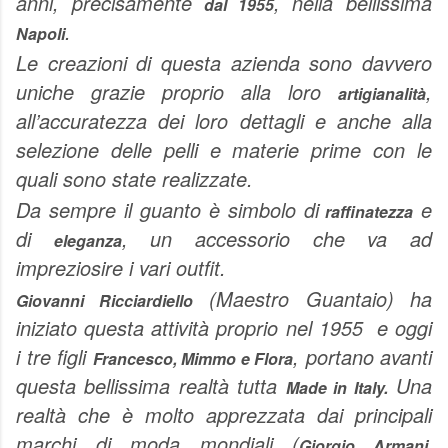
anni, precisamente
, nella bellissima
dal 1955
.
Napoli
Le creazioni di questa azienda sono davvero
uniche grazie proprio alla loro
,
artigianalità
all’accuratezza dei loro dettagli e anche alla
selezione delle pelli e materie prime con le
quali sono state realizzate.
Da sempre il guanto è simbolo di
e
raffinatezza
di
, un accessorio che va ad
eleganza
impreziosire i vari outfit.
(Maestro Guantaio) ha
Giovanni Ricciardiello
iniziato questa attività proprio nel 1955 e oggi
i tre figli
, portano avanti
Francesco, Mimmo e Flora
questa bellissima realtà tutta
Una
Made in Italy.
realtà che è molto apprezzata dai principali
marchi di moda mondiali (
Giorgio Armani,