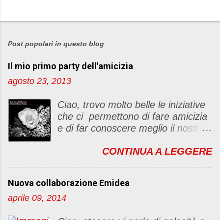
Post popolari in questo blog
Il mio primo party dell'amicizia
agosto 23, 2013
Ciao, trovo molto belle le iniziative
che ci permettono di fare amicizia
e di far conoscere meglio il nostro
blog Oggi ho deciso di dar vita ad
CONTINUA A LEGGERE
un "party" dell'amicizia .... Mi
piacerebbe che il tutto non si
fermasse a una condivisione di
Nuova collaborazione Emidea
post, ma anche di sentimenti ed
aprile 09, 2014
emozioni. Non siete obbligate a
fare un articolino per l'iniziativa. Se