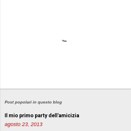
P
o
s
Post popolari in questo blog
t
Il mio primo party dell'amicizia
a
u
agosto 23, 2013
n