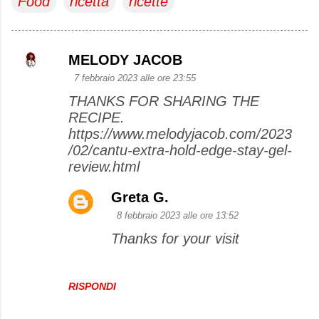
Food
ricetta
ricette
MELODY JACOB
C
7 febbraio 2023 alle ore 23:55
o
THANKS FOR SHARING THE
m
RECIPE.
m
https://www.melodyjacob.com/2023
e
/02/cantu-extra-hold-edge-stay-gel-
review.html
n
t
Greta G.
i
8 febbraio 2023 alle ore 13:52
Thanks for your visit
RISPONDI