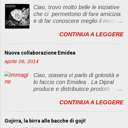
c
Ciao, trovo molto belle le iniziative
o
che ci permettono di fare amicizia
m
e di far conoscere meglio il nostro
m
blog Oggi ho deciso di dar vita ad
e
CONTINUA A LEGGERE
un "party" dell'amicizia .... Mi
n
piacerebbe che il tutto non si
t
fermasse a una condivisione di
o
Nuova collaborazione Emidea
post, ma anche di sentimenti ed
aprile 09, 2014
emozioni. Non siete obbligate a
fare un articolino per l'iniziativa. Se
Ciao, stasera vi parlo di golosità e
avete il tempo bene, altrimenti no
lo faccio con Emidea . La Dipral
problem. :D Le regole sono le
produce e distribuisce prodotti
seguenti 1) Prelevare l'immagine
alimentari food & drinks di alta
sottostante e inserirla al lato del
CONTINUA A LEGGERE
qualità a marchio Emidea (rivolti
blog con il link del mio
principalmente a Bar e canale
http://foodandbeautypassion.blogs
Ho.Re.Ca Emidea food&drinks è
pot.it/2013/08/il-mio-primo-party-
Gojirra, la birra alle bacche di goji!
qualità prima di tutto. dai classi
dellamicizia.html 2) Diventare