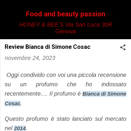
Passa ai contenuti principali
Food and beauty passion
HONEY & BEE'S Via San Luca 30R
Genova
Review Bianca di Simone Cosac
novembre 24, 2023
Oggi condivido con voi una piccola recensione
su un profumo che ho indossato
recentemente.... Il profumo è
Bianca di Simone
.
Cosac
Questo profumo è stato lanciato sul mercato
nel
.
2014