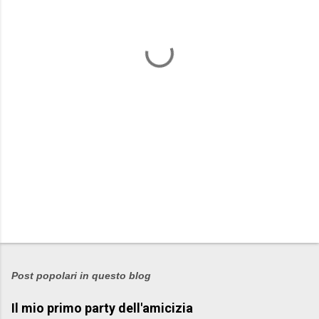
n
t
i
Post popolari in questo blog
Il mio primo party dell'amicizia