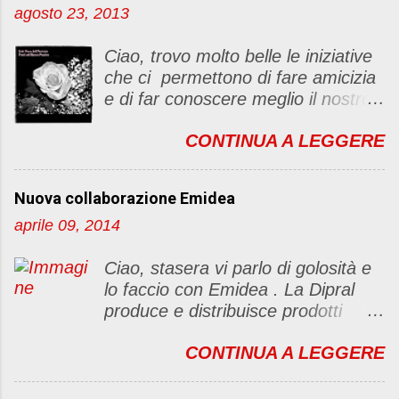
agosto 23, 2013
Ciao, trovo molto belle le iniziative
che ci permettono di fare amicizia
e di far conoscere meglio il nostro
blog Oggi ho deciso di dar vita ad
CONTINUA A LEGGERE
un "party" dell'amicizia .... Mi
piacerebbe che il tutto non si
fermasse a una condivisione di
Nuova collaborazione Emidea
post, ma anche di sentimenti ed
aprile 09, 2014
emozioni. Non siete obbligate a
fare un articolino per l'iniziativa. Se
Ciao, stasera vi parlo di golosità e
avete il tempo bene, altrimenti no
lo faccio con Emidea . La Dipral
problem. :D Le regole sono le
produce e distribuisce prodotti
seguenti 1) Prelevare l'immagine
alimentari food & drinks di alta
sottostante e inserirla al lato del
CONTINUA A LEGGERE
qualità a marchio Emidea (rivolti
blog con il link del mio
principalmente a Bar e canale
http://foodandbeautypassion.blogs
Ho.Re.Ca Emidea food&drinks è
pot.it/2013/08/il-mio-primo-party-