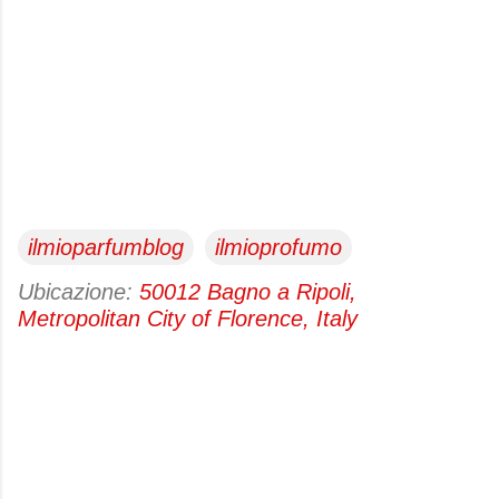
ilmioparfumblog
ilmioprofumo
Ubicazione:
50012 Bagno a Ripoli,
Metropolitan City of Florence, Italy
C
o
m
m
e