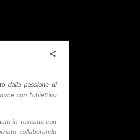
o dalla passione di
mune con l'obiettivo
nuto in Toscana con
ziato collaborando