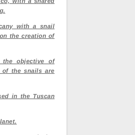
co, with a shared
g.
cany with a snail
on the creation of
 the objective of
of the snails are
ised in the Tuscan
lanet.