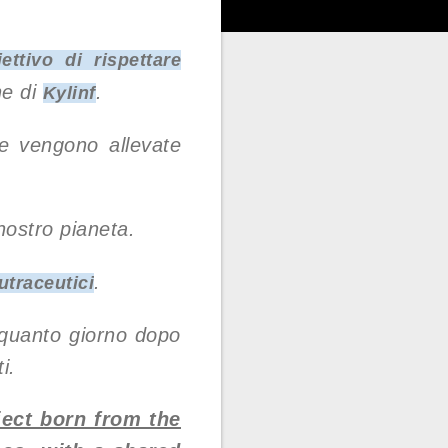
iettivo di rispettare
ne di
.
Kylinf
 e vengono allevate
 nostro pianeta.
.
utraceutici
n quanto giorno dopo
i.
ject born from the