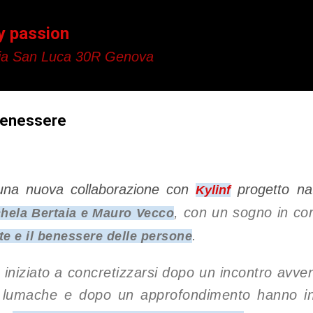
Passa ai contenuti principali
y passion
a San Luca 30R Genova
 benessere
una nuova collaborazione con
progetto nat
Kylinf
, con un sogno in co
hela Bertaia
e
Mauro Vecco
.
ute e il benessere delle persone
 iniziato a concretizzarsi dopo un incontro avve
e lumache e dopo un approfondimento hanno ini