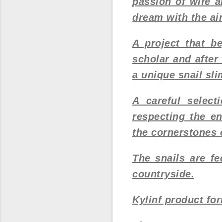
passion of wife 
dream with the ai
A project that b
scholar and after
a unique snail sli
A careful select
respecting the e
the cornerstones o
The snails are fe
countryside.
Kylinf product for