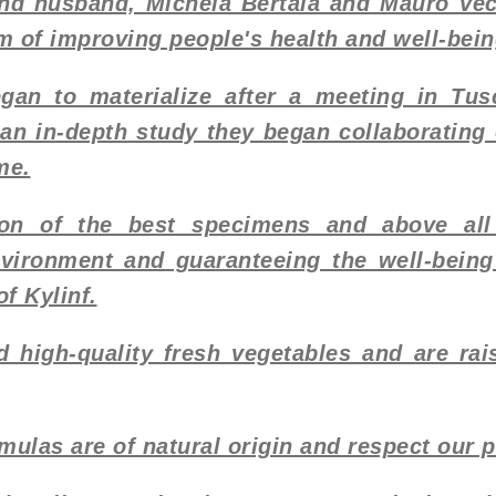
and husband, Michela Bertaia and Mauro Vec
m of improving people's health and well-bein
egan to materialize after a meeting in Tus
 an in-depth study they began collaborating 
me.
ion of the best specimens and above all
nvironment and guaranteeing the well-being 
f Kylinf.
d high-quality fresh vegetables and are ra
mulas are of natural origin and respect our p