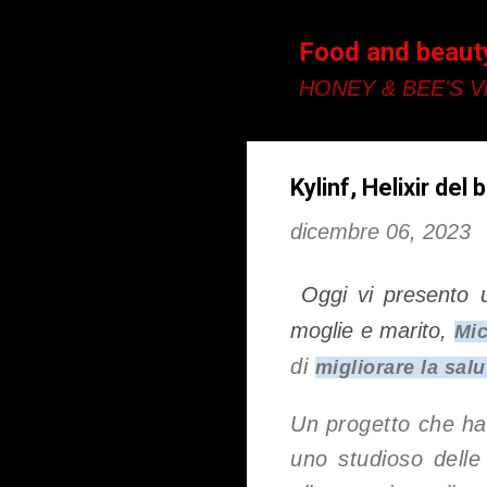
Food and beaut
HONEY & BEE'S Vi
Kylinf, Helixir del
dicembre 06, 2023
Oggi vi presento 
moglie e marito,
Mic
di
migliorare la sal
Un progetto che ha
uno studioso dell