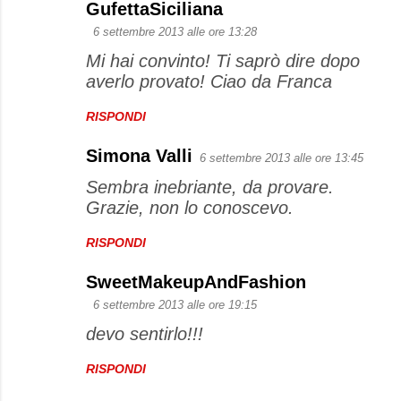
GufettaSiciliana
C
6 settembre 2013 alle ore 13:28
o
Mi hai convinto! Ti saprò dire dopo
m
averlo provato! Ciao da Franca
m
e
RISPONDI
n
Simona Valli
6 settembre 2013 alle ore 13:45
t
Sembra inebriante, da provare.
i
Grazie, non lo conoscevo.
RISPONDI
SweetMakeupAndFashion
6 settembre 2013 alle ore 19:15
devo sentirlo!!!
RISPONDI