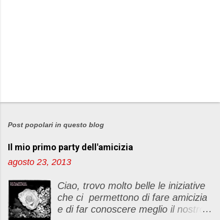
P
o
s
Post popolari in questo blog
t
Il mio primo party dell'amicizia
a
u
agosto 23, 2013
n
c
Ciao, trovo molto belle le iniziative
o
che ci permettono di fare amicizia
m
e di far conoscere meglio il nostro
m