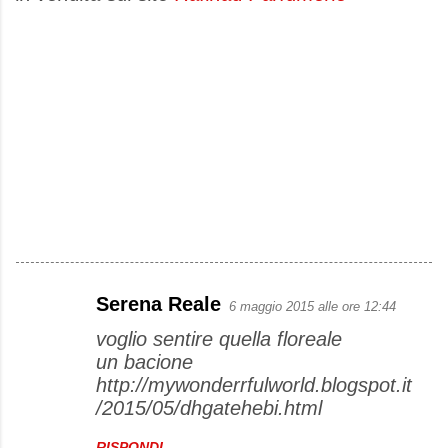
Serena Reale
6 maggio 2015 alle ore 12:44
C
voglio sentire quella floreale
o
un bacione
m
http://mywonderrfulworld.blogspot.it
m
/2015/05/dhgatehebi.html
e
RISPONDI