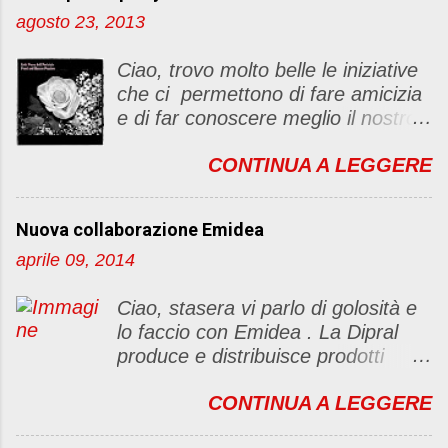
u
agosto 23, 2013
n
c
Ciao, trovo molto belle le iniziative
o
che ci permettono di fare amicizia
m
e di far conoscere meglio il nostro
m
blog Oggi ho deciso di dar vita ad
e
CONTINUA A LEGGERE
un "party" dell'amicizia .... Mi
n
piacerebbe che il tutto non si
t
fermasse a una condivisione di
o
Nuova collaborazione Emidea
post, ma anche di sentimenti ed
aprile 09, 2014
emozioni. Non siete obbligate a
fare un articolino per l'iniziativa. Se
Ciao, stasera vi parlo di golosità e
avete il tempo bene, altrimenti no
lo faccio con Emidea . La Dipral
problem. :D Le regole sono le
produce e distribuisce prodotti
seguenti 1) Prelevare l'immagine
alimentari food & drinks di alta
sottostante e inserirla al lato del
CONTINUA A LEGGERE
qualità a marchio Emidea (rivolti
blog con il link del mio
principalmente a Bar e canale
http://foodandbeautypassion.blogs