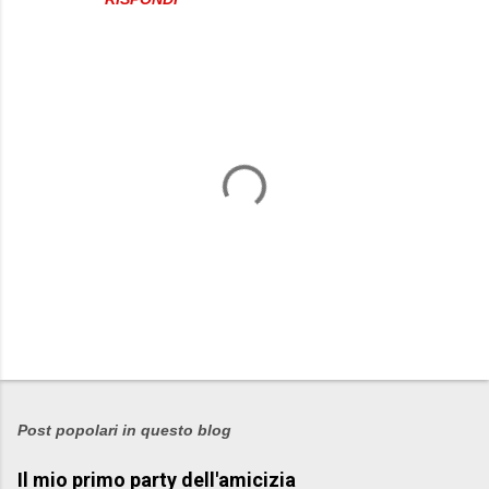
n
t
i
P
o
s
Post popolari in questo blog
t
Il mio primo party dell'amicizia
a