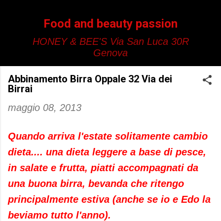
Passa ai contenuti principali
Food and beauty passion
HONEY & BEE'S Via San Luca 30R
Genova
Abbinamento Birra Oppale 32 Via dei
Birrai
maggio 08, 2013
Quando arriva l'estate solitamente cambio
dieta.... una dieta leggere a base di pesce,
in salate e frutta, piatti accompagnati da
una buona birra, bevanda che ritengo
principalmente estiva (anche se io e Edo la
beviamo tutto l'anno).