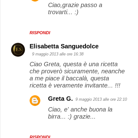
n
Ciao,grazie passo a
t
trovarti... :)
i
RISPONDI
Elisabetta Sanguedolce
9 maggio 2013 alle ore 16:38
Ciao Greta, questa è una ricetta
che proverò sicuramente, neanche
a me piace il baccalà, questa
ricetta è veramente invitante... !!!
Greta G.
9 maggio 2013 alle ore 22:10
Ciao, e' anche buona la
birra... :) grazie...
RISPONDI