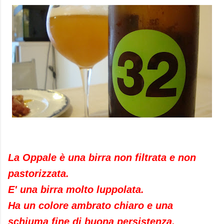
La Oppale è una birra non filtrata e non
pastorizzata.
E' una birra molto luppolata.
Ha un colore ambrato chiaro e una
schiuma fine di buona persistenza.