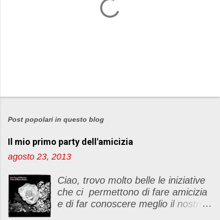
P
o
s
Post popolari in questo blog
t
Il mio primo party dell'amicizia
a
u
agosto 23, 2013
n
c
Ciao, trovo molto belle le iniziative
o
che ci permettono di fare amicizia
m
e di far conoscere meglio il nostro
m
blog Oggi ho deciso di dar vita ad