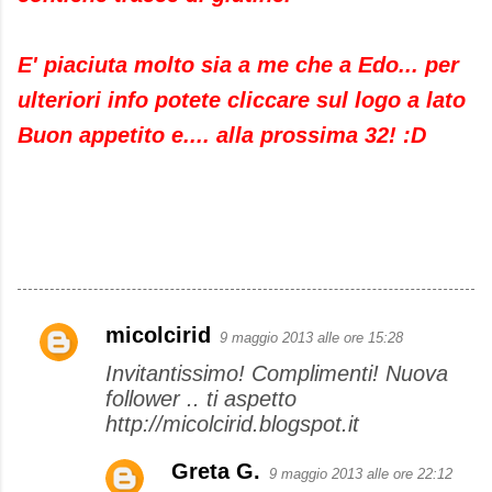
E' piaciuta molto sia a me che a Edo... per
ulteriori info potete cliccare sul logo a lato
Buon appetito e.... alla prossima 32! :D
micolcirid
9 maggio 2013 alle ore 15:28
C
Invitantissimo! Complimenti! Nuova
o
follower .. ti aspetto
m
http://micolcirid.blogspot.it
m
e
Greta G.
9 maggio 2013 alle ore 22:12